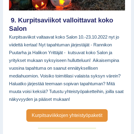
9. Kurpitsaviikot valloittavat koko
Salon
Kurpitsaviikot valtaavat koko Salon 10.-23.10.2022 nyt jo
viidettä kertaa! Nyt tapahtuman järjestäjät - Rannikon
Puutarha ja Halikon Yrittäjät - kutsuvat koko Salon ja
yritykset mukaan syksyiseen hullutteluun! Aikaisempina
vuosina tapahtuma on saanut ennätyksellisen
mediahuomion. Voisiko toimitilasi valaista syksyn värein?
Haluatko järjestää teemaan sopivan tapahtuman? Mitä
muuta voisi keksiä? Tutustu yhteistyöpaketteihin, joilla saat
näkyvyyden ja pääset mukaan!
Kurpitsaviikkojen yhteistyöpaketit