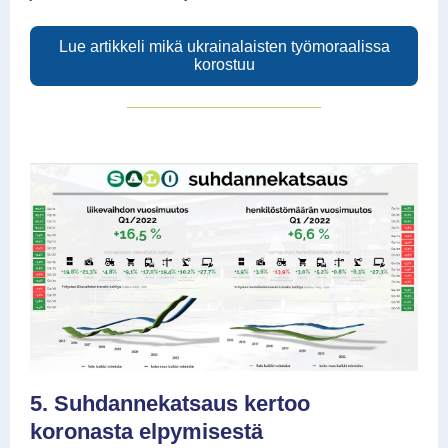
Lue artikkeli mikä ukrainalaisten työmoraalissa
korostuu
5. Suhdannekatsaus kertoo
koronasta elpymisestä