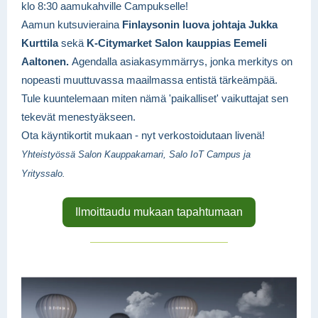
klo 8:30 aamukahville Campukselle!
Aamun kutsuvieraina
Finlaysonin luova johtaja
Jukka
Kurttila
sekä
K-Citymarket Salon kauppias Eemeli
Aaltonen.
Agendalla asiakasymmärrys, jonka merkitys on
nopeasti muuttuvassa maailmassa entistä tärkeämpää.
Tule kuuntelemaan miten nämä 'paikalliset' vaikuttajat sen
tekevät menestyäkseen.
Ota käyntikortit mukaan - nyt verkostoidutaan livenä!
Yhteistyössä Salon Kauppakamari, Salo IoT Campus ja
Yrityssalo.
Ilmoittaudu mukaan tapahtumaan