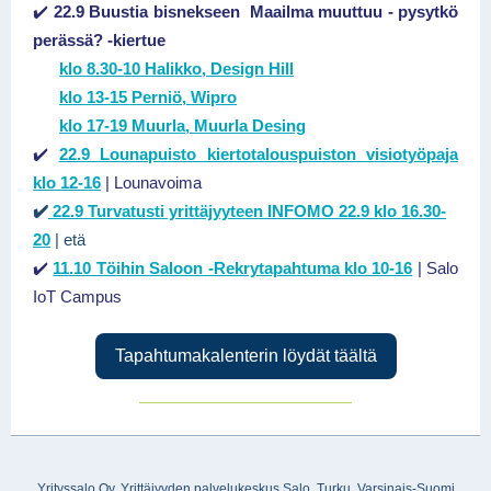
✔️
22.9 Buustia bisnekseen Maailma muuttuu - pysytkö
perässä?
-kiertue
klo 8.30-10 Halikko, Design Hill
klo 13-15 Perniö, Wipro
klo 17-19 Muurla, Muurla Desing
✔️
22.9 Lounapuisto kiertotalouspuiston visiotyöpaja
klo 12-16
| Lounavoima
✔️
22.9 Turvatusti yrittäjyyteen INFOMO 22.9 klo 16.30-
20
| etä
✔️
11.10 Töihin Saloon -Rekrytapahtuma klo 10-16
| Salo
IoT Campus
Tapahtumakalenterin löydät täältä
Yrityssalo Oy, Yrittäjyyden palvelukeskus Salo, Turku, Varsinais-Suomi