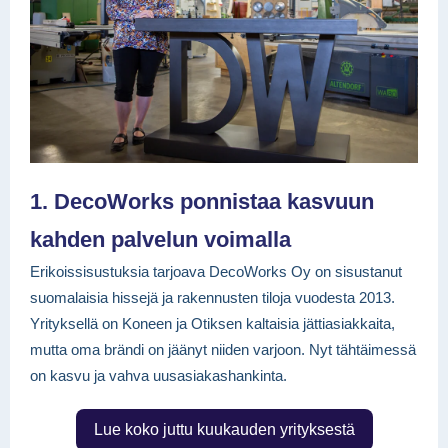
1.
DecoWorks ponnistaa kasvuun
kahden palvelun voimalla
Erikoissisustuksia tarjoava DecoWorks Oy on sisustanut
suomalaisia hissejä ja rakennusten tiloja vuodesta 2013.
Yrityksellä on Koneen ja Otiksen kaltaisia jättiasiakkaita,
mutta oma brändi on jäänyt niiden varjoon. Nyt tähtäimessä
on kasvu ja vahva uusasiakashankinta.
Lue koko juttu kuukauden yrityksestä