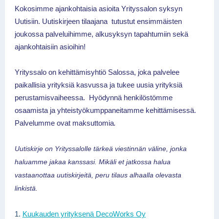
Kokosimme ajankohtaisia asioita Yrityssalon syksyn
Uutisiin.
Uutiskirjeen tilaajana tutustut ensimmäisten
joukossa palveluihimme, alkusyksyn tapahtumiin sekä
ajankohtaisiin asioihin!
Yrityssalo on kehittämisyhtiö Salossa, joka palvelee
paikallisia yrityksiä kasvussa ja tukee uusia yrityksiä
perustamisvaiheessa. Hyödynnä henkilöstömme
osaamista ja yhteistyökumppaneitamme kehittämisessä.
Palvelumme ovat maksuttomia
.
Uutiskirje on Yrityssalolle tärkeä viestinnän väline, jonka
haluamme jakaa kanssasi. Mikäli et jatkossa halua
vastaanottaa uutiskirjeitä, peru tilaus alhaalla olevasta
linkistä.
1.
Kuukauden yrityksenä DecoWorks Oy