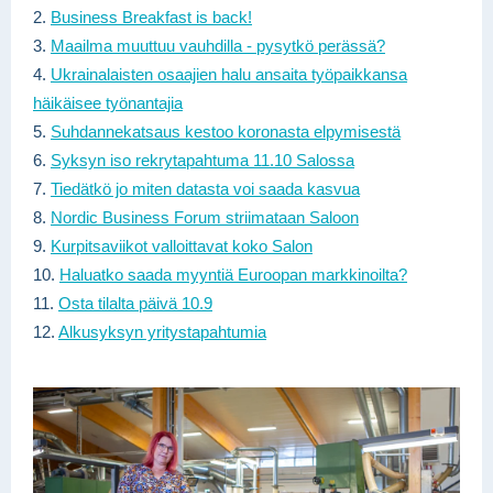
2.
Business Breakfast is back!
3.
Maailma muuttuu vauhdilla - pysytkö perässä?
4.
Ukrainalaisten osaajien halu ansaita työpaikkansa
häikäisee työnantajia
5.
Suhdannekatsaus kestoo koronasta elpymisestä
6.
Syksyn iso rekrytapahtuma 11.10 Salossa
7.
Tiedätkö jo miten datasta voi saada kasvua
8.
Nordic Business Forum striimataan Saloon
9.
Kurpitsaviikot valloittavat koko Salon
10.
Haluatko saada myyntiä Euroopan markkinoilta?
11.
Osta tilalta päivä 10.9
12.
Alkusyksyn yritystapahtumia