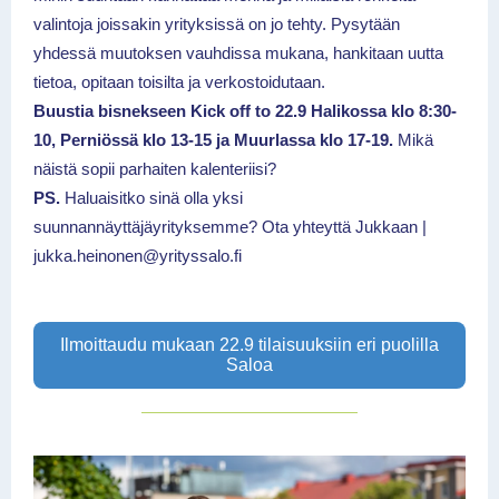
valintoja joissakin yrityksissä on jo tehty. Pysytään
yhdessä muutoksen vauhdissa mukana, hankitaan uutta
tietoa, opitaan toisilta ja verkostoidutaan.
Buustia bisnekseen Kick off to 22.9 Halikossa klo 8:30-
10, Perniössä klo 13-15 ja Muurlassa klo 17-19.
Mikä
näistä sopii parhaiten kalenteriisi?
PS.
Haluaisitko sinä olla yksi
suunnannäyttäjäyrityksemme? Ota yhteyttä Jukkaan |
jukka.heinonen@yrityssalo.fi
Ilmoittaudu mukaan 22.9 tilaisuuksiin eri puolilla
Saloa