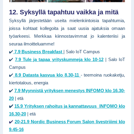
12. Syksyllä tapahtuu vaikka ja mitä
Syksyllä järjestetään useita mielenkiintoisia tapahtumia,
joissa kohtaat kollegoita ja saat uusia ajatuksia omaan
työarkeesi. Merkkaa kiinnostavimmat jo kalenteriisi ja
seuraa ilmoitteluamme!
✔️
7.9
Business Breakfast
| Salo IoT Campus
✔️
7.9 Tule ja tapaa yrityskummeja klo 10-12
| Salo IoT
Campus
✔️
8.9
Datasta kasvua klo 8.30-11
- teemoina ruokaketju,
kiertotalous, energia
✔️
7.9 Myynnistä yrityksen menestys INFOMO klo 16.30-
20
| etä
✔️
15.9 Yrityksen rahoitus ja kannattavuus INFOMO klo
16.30-20
| etä
✔️
20-21.9 Nordic Business Forum Salon livestriiimi
klo
9.45-16