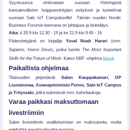
Syyskuussa striimataan suoraan Helsingistä
kansainvälisten huippuesiintyjien esitykset ja tunnelmat
suoraan Salo IoT Campukselle! Tämän vuoden Nordic
Business Forumin teemana on
johtajuus ja brändäys.
Aika
: ti 20.9 klo 12.30 - 19 ja ke 21.9 klo 9.45 - 16
Pääesiintyjänä on kirjailija
Yuval Noah Harari
(mm.
Sapiens
,
Homo Deus
), jonka luento
The Most Important
Skills for the Future of Work.
Katso NBF -ohjelma
tässä
.
Paikallista ohjelmaa
Tilaisuuden järjestävät
Salon Kauppakamari, OP
Lounaismaa, Asianajotoimisto Fenno, Salo IoT Campus
ja Yrityssalo
, jotka isännöivät mm. kahvitaukoja.
Varaa paikkasi maksuttomaan
livestriimiin
Salon livestriimiin osallistuminen on maksutonta, mutta
edellyttää ennakkoilmoittautumista.