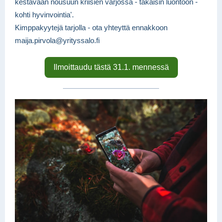
kestävään nousuun kriisien varjossa - takaisin luontoon -
kohti hyvinvointia'.
Kimppakyytejä tarjolla - ota yhteyttä ennakkoon
maija.pirvola@yrityssalo.fi
Ilmoittaudu tästä 31.1. mennessä