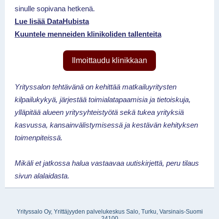
sinulle sopivana hetkenä.
Lue lisää DataHubista
Kuuntele menneiden klinikoliden tallenteita
Ilmoittaudu klinikkaan
Yrityssalon tehtävänä on kehittää matkailuyritysten
kilpailukykyä, järjestää toimialatapaamisia ja tietoiskuja,
ylläpitää alueen yritysyhteistyötä sekä tukea yrityksiä
kasvussa, kansainvälistymisessä ja kestävän kehityksen
toimenpiteissä.
Mikäli et jatkossa halua vastaavaa uutiskirjettä, peru tilaus
sivun alalaidasta.
Yrityssalo Oy, Yrittäjyyden palvelukeskus Salo, Turku, Varsinais-Suomi
24100