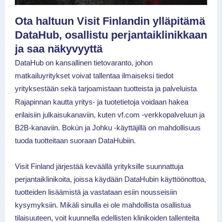
Ota haltuun Visit Finlandin ylläpitämä
DataHub, osallistu perjantaiklinikkaan
ja saa näkyvyyttä
DataHub on kansallinen tietovaranto, johon
matkailuyritykset
voivat tallentaa ilmaiseksi tiedot
yrityksestään sekä tarjoamistaan tuotteista ja palveluista
.
Rajapinnan kautta yritys- ja tuotetietoja voidaan hakea
erilaisiin julkaisukanaviin, kuten vf.com -verkkopalveluun ja
B2B-kanaviin. Bokún ja Johku -käyttäjillä on mahdollisuus
tuoda tuotteitaan suoraan DataHubiin.
Visit Finland järjestää keväällä yrityksille suunnattuja
perjantaiklinikoita, joissa käydään DataHubin käyttöönottoa,
tuotteiden lisäämistä ja vastataan esiin nousseisiin
kysymyksiin. Mikäli sinulla ei ole mahdollista osallistua
tilaisuuteen, voit kuunnella edellisten klinikoiden tallenteita