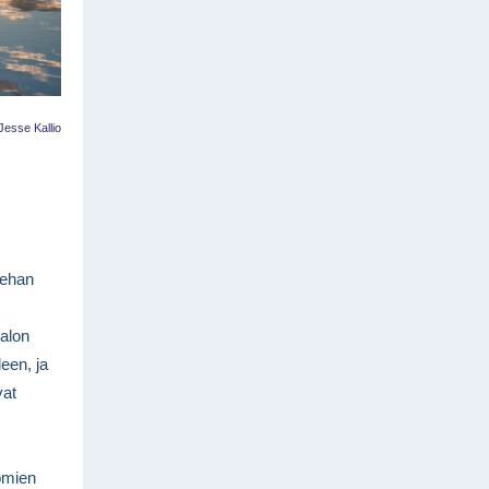
Jesse Kallio
tehan
Salon
een, ja
vat
lomien