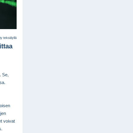
y tekoälyllä
ittaa
. Se,
sa.
toisen
ujen
t voivat
s.