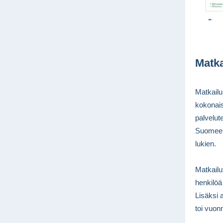
Matka
Matkailu
kokonais
palvelut
Suomeen.
lukien.
Matkailu
henkilöä
Lisäksi 
toi vuon