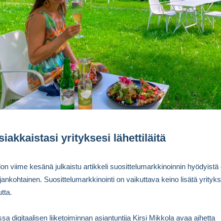
siakkaistasi yrityksesi lähettiläitä
lon viime kesänä julkaistu artikkeli suosittelumarkkinoinnin hyödyistä
 ajankohtainen. Suosittelumarkkinointi on vaikuttava keino lisätä yrityk
tta.
ssa digitaalisen liiketoiminnan asiantuntija Kirsi Mikkola avaa aihetta