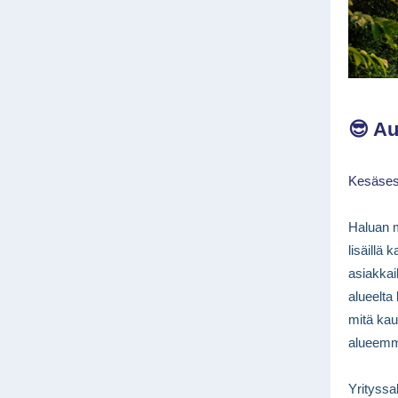
😎
Au
Kesäseso
Haluan 
lisäillä
asiakkai
alueelta
mitä ka
alueemme
Yrityssa