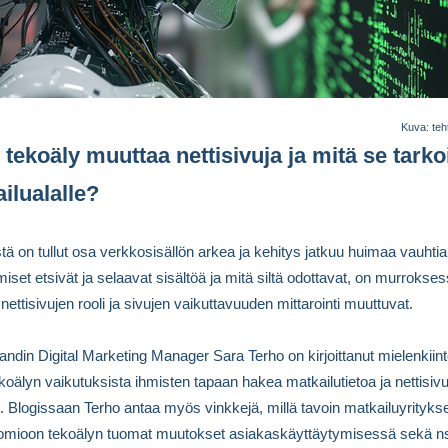
Kuva: teht
 tekoäly muuttaa nettisivuja ja mitä se tarko
ilualalle?
tä on tullut osa verkkosisällön arkea ja kehitys jatkuu huimaa vauhtia
miset etsivät ja selaavat sisältöä ja mitä siltä odottavat, on murrokses
nettisivujen rooli ja sivujen vaikuttavuuden mittarointi muuttuvat.
nlandin Digital Marketing Manager Sara Terho on kirjoittanut mielenkiin
ekoälyn vaikutuksista ihmisten tapaan hakea matkailutietoa ja nettisiv
. Blogissaan Terho antaa myös vinkkejä, millä tavoin matkailuyritykse
uomioon tekoälyn tuomat muutokset asiakaskäyttäytymisessä sekä n