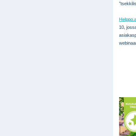
"tsekkil
Helppo.a
10, joss
asiakasp
webinaar