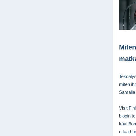
Miten
matka
Tekoälys
miten ih
Samalla 
Visit Fi
blogin t
käyttöön
ottaa h