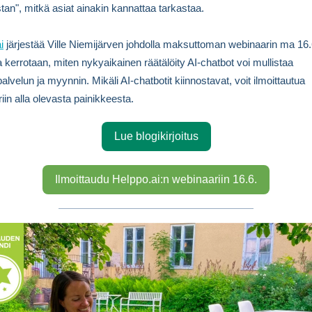
istan", mitkä asiat ainakin kannattaa tarkastaa.
i
järjestää Ville Niemijärven johdolla maksuttoman webinaarin ma 16.6
a kerrotaan, miten nykyaikainen räätälöity AI-chatbot voi mullistaa
alvelun ja myynnin. Mikäli AI-chatbotit kiinnostavat, voit ilmoittautua
iin alla olevasta painikkeesta.
Lue blogikirjoitus
Ilmoittaudu Helppo.ai:n webinaariin 16.6.