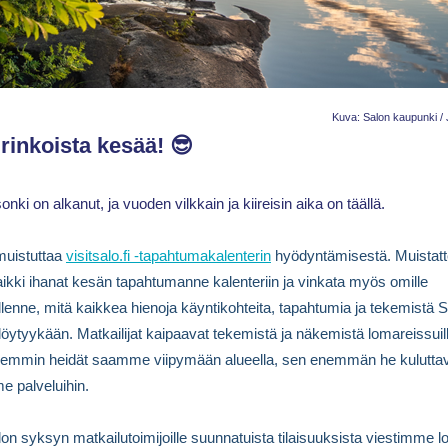
Kuva: Salon kaupunki / 
rinkoista kesää! 😎
nki on alkanut, ja vuoden vilkkain ja kiireisin aika on täällä.
muistuttaa
visitsalo.fi -tapahtumakalenterin
hyödyntämisestä. Muistat
 kaikki ihanat kesän tapahtumanne kalenteriin ja vinkata myös omille
llenne, mitä kaikkea hienoja käyntikohteita, tapahtumia ja tekemistä 
 löytyykään. Matkailijat kaipaavat tekemistä ja näkemistä lomareissuill
uemmin heidät saamme viipymään alueella, sen enemmän he kulutta
 palveluihin.
lon syksyn matkailutoimijoille suunnatuista tilaisuuksista viestimme 