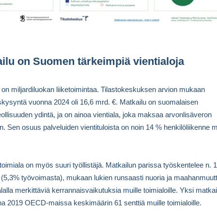
ilu on Suomen tärkeimpiä vientialoja
 on miljardiluokan liiketoimintaa. Tilastokeskuksen arvion mukaan
kysyntä vuonna 2024 oli 16,6 mrd. €. Matkailu on suomalaisen
eollisuuden ydintä, ja on ainoa vientiala, joka maksaa arvonlisäveron
 Sen osuus palveluiden vientituloista on noin 14 % henkilöliikenne
toimiala on myös suuri työllistäjä. Matkailun parissa työskentelee n. 
 (5,3% työvoimasta), mukaan lukien runsaasti nuoria ja maahanmuutt
alalla merkittäviä kerrannaisvaikutuksia muille toimialoille. Yksi matka
na 2019 OECD-maissa keskimäärin 61 senttiä muille toimialoille.