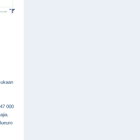
 mukaan
147 000
ajia.
ilueuro