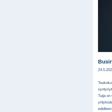
Busi
24.5.202
Toukokuu
syntynyt
Tuija on
yrityksiä
edelleen