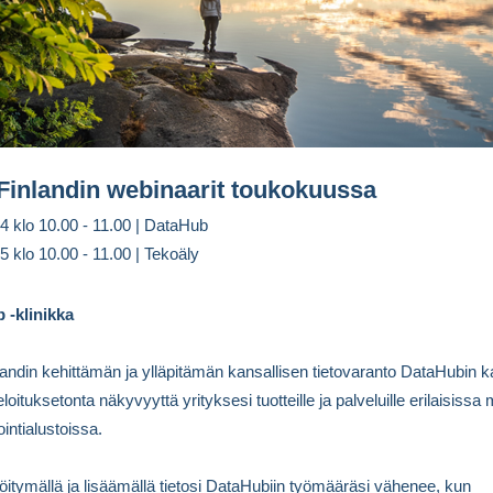
 Finlandin webinaarit toukokuussa
4 klo 10.00 - 11.00 | DataHub
5 klo 10.00 - 11.00 | Tekoäly
 -klinikka
nlandin kehittämän ja ylläpitämän kansallisen tietovaranto DataHubin ka
oituksetonta näkyvyyttä yrityksesi tuotteille ja palveluille erilaisissa
intialustoissa.
öitymällä ja lisäämällä tietosi DataHubiin työmääräsi vähenee, kun