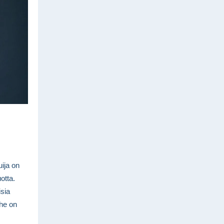
ija on
otta.
isia
ihe on