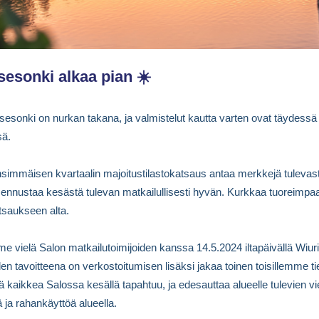
esonki alkaa pian ☀️
sesonki on nurkan takana, ja valmistelut kautta varten ovat täydessä
sä.
nsimmäisen kvartaalin majoitustilastokatsaus antaa merkkejä tulevas
nnustaa kesästä tulevan matkailullisesti hyvän. Kurkkaa tuoreimpa
atsaukseen alta.
 vielä Salon matkailutoimijoiden kanssa 14.5.2024 iltapäivällä Wiuri
den tavoitteena on verkostoitumisen lisäksi jakaa toinen toisillemme ti
itä kaikkea Salossa kesällä tapahtuu, ja edesauttaa alueelle tulevien v
 ja rahankäyttöä alueella.