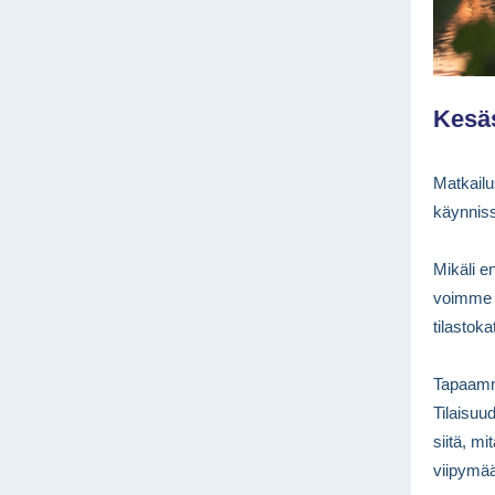
Kesäs
Matkailu
käynnis
Mikäli e
voimme e
tilastok
Tapaamme
Tilaisuu
siitä, m
viipymää