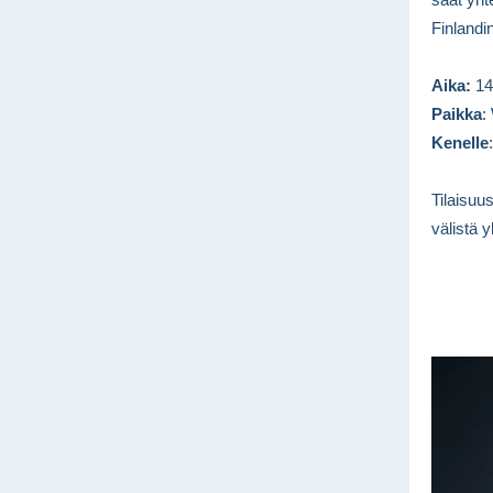
Finlandi
Aika:
14.
Paikka
:
Kenelle
Tilaisuu
välistä 