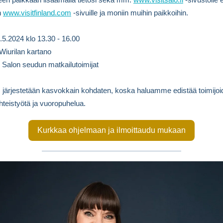
n
www.visitfinland.com
-sivuille ja moniin muihin paikkoihin.
5.2024 klo 13.30 - 16.00
 Wiurilan kartano
: Salon seudun matkailutoimijat
s järjestetään kasvokkain kohdaten, koska haluamme edistää toimijoi
yhteistyötä ja vuoropuhelua.
Kurkkaa ohjelmaan ja ilmoittaudu mukaan