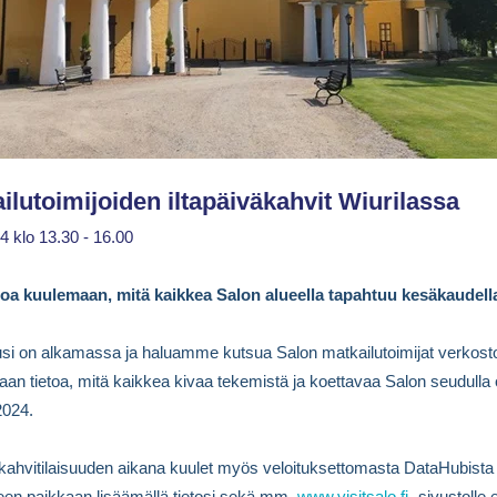
ilutoimijoiden iltapäiväkahvit Wiurilassa
4 klo 13.30 - 16.00
loa kuulemaan, mitä kaikkea Salon alueella tapahtuu kesäkaudell
i on alkamassa ja haluamme kutsua Salon matkailutoimijat verkost
aan tietoa, mitä kaikkea kivaa tekemistä ja koettavaa Salon seudulla
2024.
äkahvitilaisuuden aikana kuulet myös veloituksettomasta DataHubista 
een paikkaan lisäämällä tietosi sekä mm.
www.visitsalo.fi
-sivustolle e