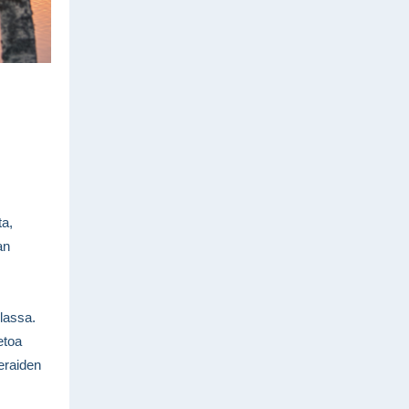
ta,
an
lassa.
etoa
ieraiden