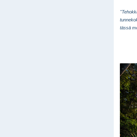
''
Tehokka
tunnekok
tässä m