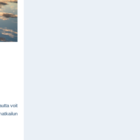
utta voit
 matkailun