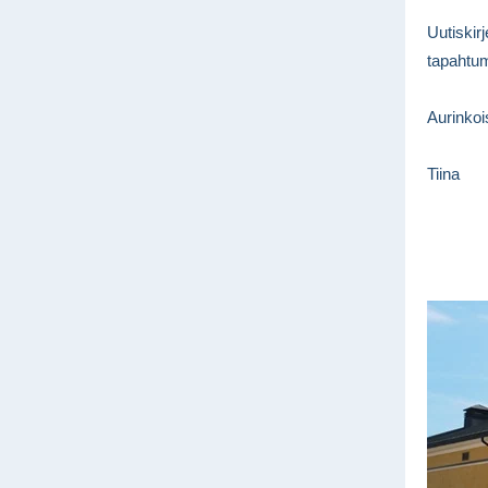
Uutiskir
tapahtum
Aurinkoi
Tiina