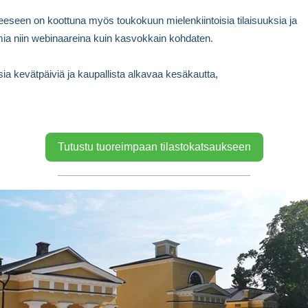
jeeseen on koottuna myös toukokuun mielenkiintoisia tilaisuuksia ja
ia niin webinaareina kuin kasvokkain kohdaten.
sia kevätpäiviä ja kaupallista alkavaa kesäkautta,
Tutustu tuoreimpaan tilastokatsaukseen