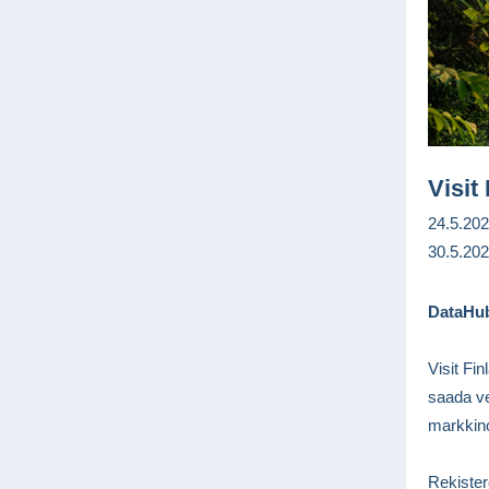
Visit
24.5.202
30.5.202
DataHub
Visit Fi
saada vel
markkino
Rekister