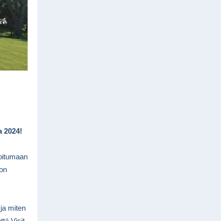
a 2024!
oitumaan
 on
ja miten
ttä Visit