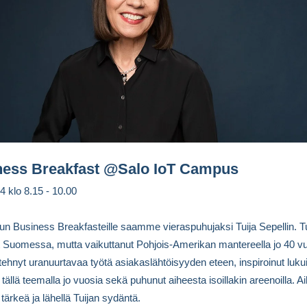
ness Breakfast @Salo IoT Campus
4 klo 8.15 - 10.00
n Business Breakfasteille saamme vieraspuhujaksi Tuija Sepellin. Tu
 Suomessa, mutta vaikuttanut Pohjois-Amerikan mantereella jo 40 vu
 tehnyt uranuurtavaa työtä asiakaslähtöisyyden eteen, inspiroinut luku
 tällä teemalla jo vuosia sekä puhunut aiheesta isoillakin areenoilla. A
 tärkeä ja lähellä Tuijan sydäntä.