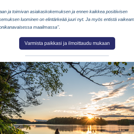
an ja toimivan asiakaskokemuksen ja ennen kaikkea positiivisen
emuksen luominen on elintärkeää juuri nyt. Ja myös entistä vaikea
onikanavaisessa maailmassa''.
Varmista paikkasi ja ilmoittaudu mukaan