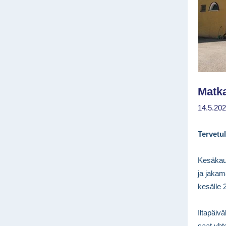
Matka
14.5.202
Tervetu
Kesäkaus
ja jakam
kesälle 
Iltapäiv
saat yht